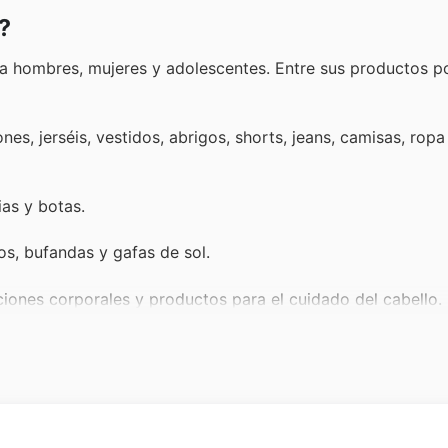
?
a hombres, mujeres y adolescentes. Entre sus productos p
nes, jerséis, vestidos, abrigos, shorts, jeans, camisas, ropa 
ias y botas.
os, bufandas y gafas de sol.
ociones corporales y productos para el cuidado del cabello.
s de ducha y cojines.
para el equipaje y neceseres.
esa, ropa de cama temática y accesorios para bebés.