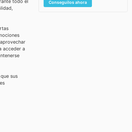
rante todo el
Conseguilos ahora
lidad,
rtas
omociones
 aprovechar
ra acceder a
antenerse
 que sus
 es