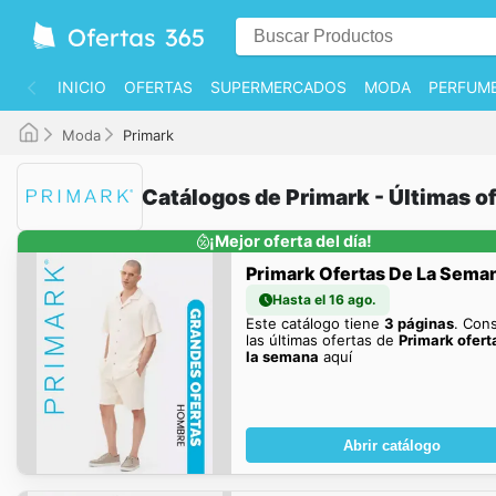
INICIO
OFERTAS
SUPERMERCADOS
MODA
PERFUME
Moda
Primark
Catálogos de Primark - Últimas o
¡Mejor oferta del día!
Primark Ofertas De La Sema
Hasta el 16 ago.
Este catálogo tiene
3 páginas
. Con
las últimas ofertas de
Primark ofert
la semana
aquí
Abrir catálogo