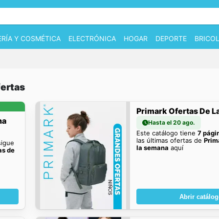
RÍA Y COSMÉTICA
ELECTRÓNICA
HOGAR
DEPORTE
BRICOL
fertas
Primark Ofertas De 
na
Hasta el 20 ago.
Este catálogo tiene
7 pági
las últimas ofertas de
Prim
sigue
la semana
aquí
as de
Abrir catálo