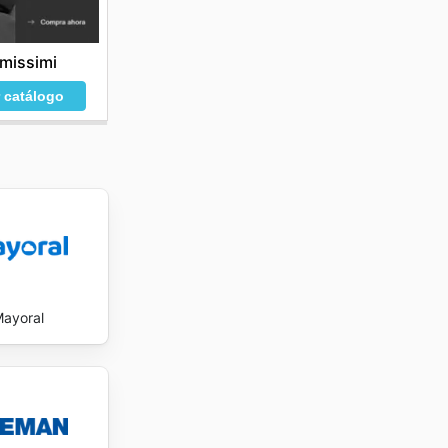
imissimi
r catálogo
ayoral