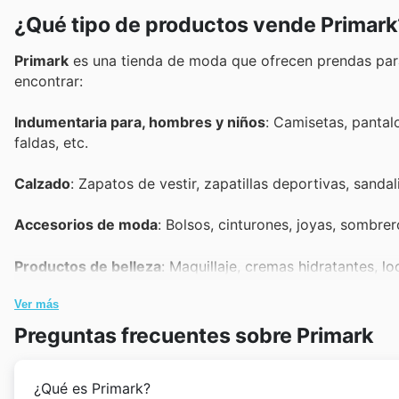
¿Qué tipo de productos vende Primark
Primark
es una tienda de moda que ofrecen prendas par
encontrar:
Indumentaria para, hombres y niños
: Camisetas, pantalo
faldas, etc.
Calzado
: Zapatos de vestir, zapatillas deportivas, sandal
Accesorios de moda
: Bolsos, cinturones, joyas, sombrer
Productos de belleza
: Maquillaje, cremas hidratantes, l
Ver más
Productos para el hogar
: Ropa de cama, toallas, cortina
Preguntas frecuentes sobre Primark
Artículos de viaje
: Maletas, bolsas de viaje, accesorios 
¿Qué es Primark?
Juguetes y artículos para niños
: Peluches, juegos de m