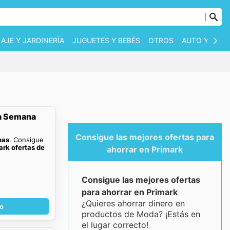
AJE Y JARDINERÍA
JUGUETES Y BEBÉS
OTROS
AUTO Y MOT
La Semana
Consigue las mejores ofertas para
nas
. Consigue
ark ofertas de
ahorrar en Primark
Consigue las mejores ofertas
para ahorrar en Primark
¿Quieres ahorrar dinero en
go
productos de Moda? ¡Estás en
el lugar correcto!