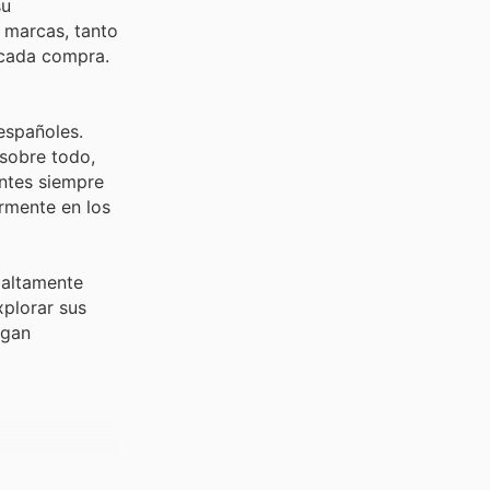
su
 marcas, tanto
 cada compra.
españoles.
 sobre todo,
entes siempre
rmente en los
 altamente
xplorar sus
egan