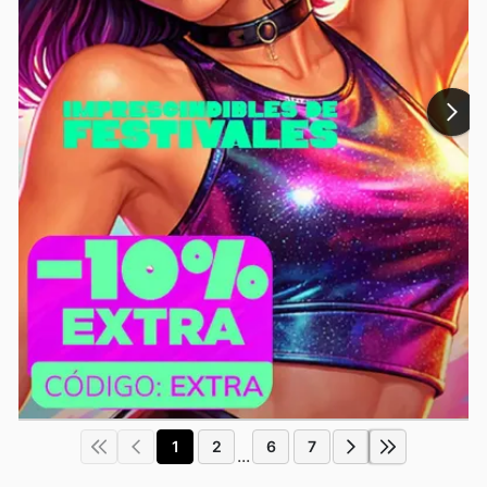
1
2
6
7
...