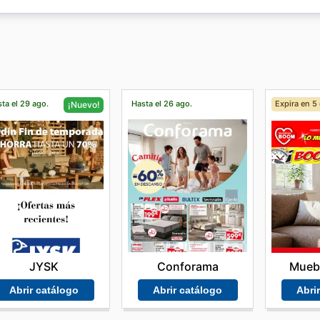
tes pueden comprar sus productos y recibirlos a domicilio.
neficios y descuentos exclusivos.
ta el 29 ago.
Hasta el 26 ago.
Expira en 5 
¡Nuevo!
Conforama
JYSK
Mueb
Abrir catálogo
Abrir catálogo
Abri