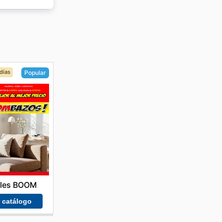
días
Popular
les BOOM
r catálogo