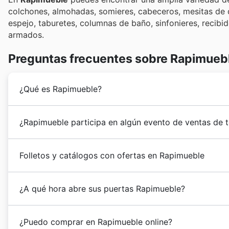
colchones, almohadas, somieres, cabeceros, mesitas de do
espejo, taburetes, columnas de baño, sinfonieres, recib
armados.
Preguntas frecuentes sobre Rapimueb
¿Qué es Rapimueble?
Rapimueble
fue fundada en 1998, y actualmente cue
¿Rapimueble participa en algún evento de ventas de 
de superficie comercial en Andalucía, Castilla-La Man
País Vasco, Extremadura y Galicia.
Sí, en nuestra web podrás encontrar todas las
oferta
Folletos y catálogos con ofertas en Rapimueble
para no perderte ninguna promoción. Rapimueble part
como las
Rebajas de Verano
y las
Rebajas de Invier
Rapimueble
es una empresa española dedicada a la 
promociones de
Navidad
y
Año Nuevo
. También enco
¿A qué hora abre sus puertas Rapimueble?
Cyber Monday
, y eventos propios de España como el 
significativamente en tus compras de muebles y decora
Las tiendas
Rapimueble
abren sus puertas de lunes a
más cercana.
¿Puedo comprar en Rapimueble online?
modificar sus horarios de apertura y cierre dependien