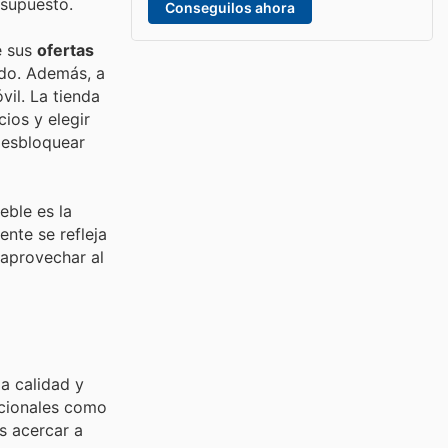
esupuesto.
Conseguilos ahora
e sus
ofertas
ado. Además, a
il. La tienda
ios y elegir
 desbloquear
ble es la
ente se refleja
 aprovechar al
a calidad y
acionales como
s acercar a