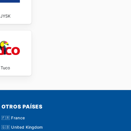
JYSK
Tuco
OTROS PAÍSES
🇫🇷 France
🇬🇧 United Kingdom