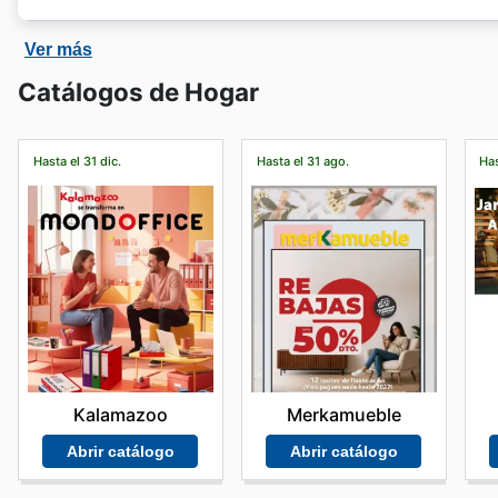
Rapimueble
tiene una tienda en línea donde los clien
Ver más
Comprando en la tienda en línea se pueden obtener be
Catálogos de Hogar
Hasta el 31 dic.
Hasta el 31 ago.
Has
Kalamazoo
Merkamueble
Abrir catálogo
Abrir catálogo