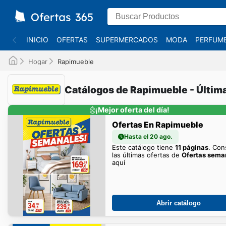
INICIO
OFERTAS
SUPERMERCADOS
MODA
PERFUME
Hogar
Rapimueble
Catálogos de Rapimueble - Última
¡Mejor oferta del día!
Ofertas En Rapimueble
Hasta el 20 ago.
Este catálogo tiene
11 páginas
. Con
las últimas ofertas de
Ofertas sema
aquí
Abrir catálogo