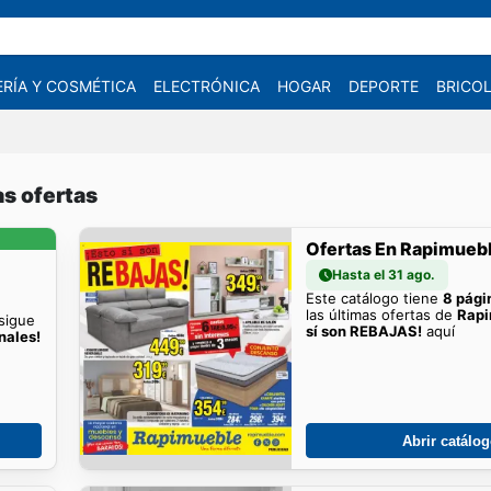
RÍA Y COSMÉTICA
ELECTRÓNICA
HOGAR
DEPORTE
BRICOL
s ofertas
Ofertas En Rapimueb
Hasta el 31 ago.
Este catálogo tiene
8 pági
las últimas ofertas de
Rapi
sigue
sí son REBAJAS!
aquí
nales!
Abrir catálo