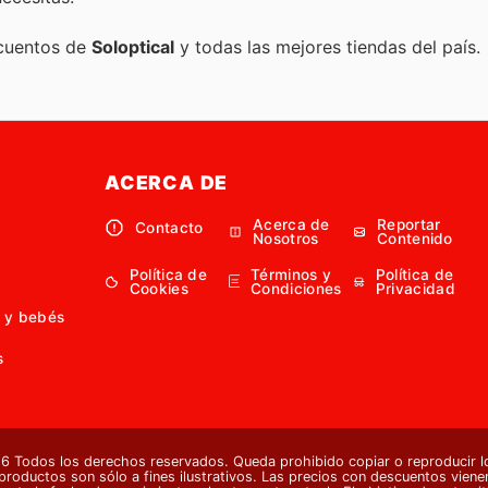
scuentos de
Soloptical
y todas las mejores tiendas del país.
ACERCA DE
Acerca de
Reportar
Contacto
Nosotros
Contenido
Política de
Términos y
Política de
Cookies
Condiciones
Privacidad
 y bebés
s
 Todos los derechos reservados. Queda prohibido copiar o reproducir lo
 productos son sólo a fines ilustrativos. Las precios con descuentos vienen