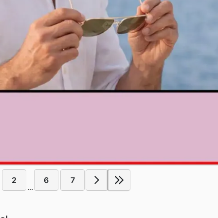
2
6
7
...