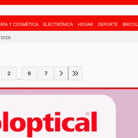
RÍA Y COSMÉTICA
ELECTRÓNICA
HOGAR
DEPORTE
BRICOL
7/2026
2
6
7
...