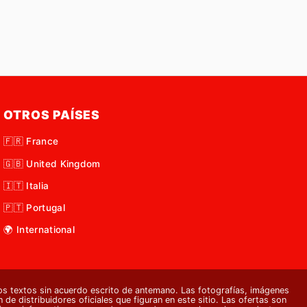
OTROS PAÍSES
🇫🇷 France
🇬🇧 United Kingdom
🇮🇹 Italia
🇵🇹 Portugal
🌍 International
s textos sin acuerdo escrito de antemano. Las fotografías, imágenes
 de distribuidores oficiales que figuran en este sitio. Las ofertas son