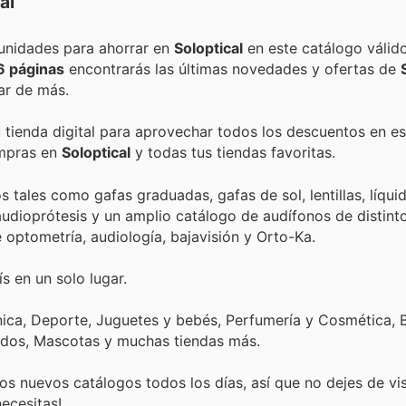
al
Encuentra las mejores promociones, descuentos y oportunidades para ahorrar en
Soloptical
en este catálogo válid
6 páginas
encontrarás las últimas novedades y ofertas de
ar de más.
u tienda digital para aprovechar todos los descuentos en es
ompras en
Soloptical
y todas tus tiendas favoritas.
 tales como gafas graduadas, gafas de sol, lentillas, líqui
udioprótesis y un amplio catálogo de audífonos de distint
 optometría, audiología, bajavisión y Orto-Ka.
s en un solo lugar.
nica, Deporte, Juguetes y bebés, Perfumería y Cosmética, B
ados, Mascotas y muchas tiendas más.
s nuevos catálogos todos los días, así que no dejes de vi
ecesitas!