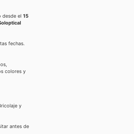
o desde el
15
Soloptical
tas fechas.
dos,
os colores y
ricolaje y
sitar
antes de