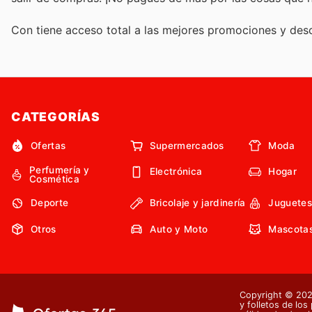
Con
tiene acceso total a las mejores promociones y de
CATEGORÍAS
Ofertas
Supermercados
Moda
Perfumería y
Electrónica
Hogar
Cosmética
Deporte
Bricolaje y jardinería
Juguetes
Otros
Auto y Moto
Mascota
Copyright © 2026
y folletos de los