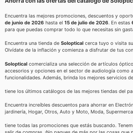
Ahorra con las ofertas del catálogo de
Soloptic
de junio de 2026
hasta el
15 de julio de 2026
. En estas
para que puedas comprar todo lo que necesitas sin gast
Encuentra una tienda de
Soloptical
cerca tuyo o visita s
Olvídate de la inflación y comienza a disfrutar de tus c
Soloptical
comercializa una selección de artículos ópticos
accesorios y opciones en el sector de audiología como a
funcionalidades. Además, brinda los mejores servicios de
tiene los últimos catálogos de las mejores tiendas del paí
Encuentra increíbles descuentos para ahorrar en Electró
jardinería, Hogar, Otros, Auto y Moto, Moda, Supermerc
tiene todas las promociones que estás buscando. Tenemo
salir de compras. ¡No pagues de más por las cosas que n