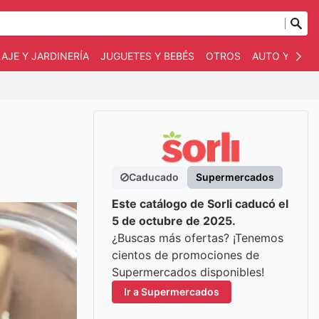
AJE Y JARDINERÍA
JUGUETES Y BEBÉS
OTROS
AUTO Y MOT
Caducado
Supermercados
Este catálogo de Sorli caducó el
5 de octubre de 2025.
¿Buscas más ofertas? ¡Tenemos
cientos de promociones de
Supermercados disponibles!
Ir a Supermercados