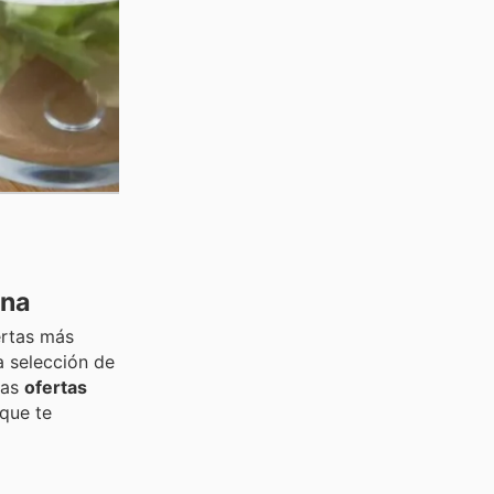
ana
ertas más
a selección de
tas
ofertas
 que te