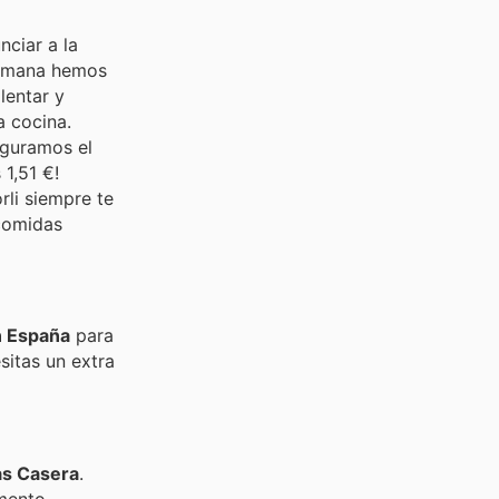
nciar a la
emana hemos
lentar y
a cocina.
eguramos el
 1,51 €!
li siempre te
 comidas
n España
para
sitas un extra
s Casera
.
emento