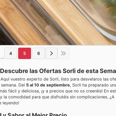
4
5
6
...
 Descubre las Ofertas Sorli de esta Sem
quí vuestro experto de Sorli, listo para desvelaros las of
ta semana. Del
5 al 10 de septiembre
, Sorli ha preparado un
más fácil y deliciosa, ¡y a precios que no os creeréis! En es
 y la comodidad para que disfrutéis sin complicaciones. ¿A
e leyendo!
 y Sabor al Mejor Precio