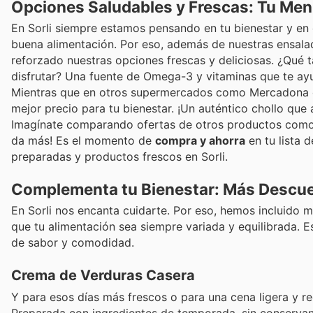
Opciones Saludables y Frescas: Tu Men
En Sorli siempre estamos pensando en tu bienestar y en o
buena alimentación. Por eso, además de nuestras ensalad
reforzado nuestras opciones frescas y deliciosas. ¿Qué t
disfrutar? Una fuente de Omega-3 y vitaminas que te ayu
Mientras que en otros supermercados como Mercadona o 
mejor precio para tu bienestar. ¡Un auténtico chollo que 
Imagínate comparando ofertas de otros productos como c
da más! Es el momento de
compra y ahorra
en tu lista 
preparadas y productos frescos en Sorli.
Complementa tu Bienestar: Más Descu
En Sorli nos encanta cuidarte. Por eso, hemos incluido
que tu alimentación sea siempre variada y equilibrada. E
de sabor y comodidad.
Crema de Verduras Casera
Y para esos días más frescos o para una cena ligera y 
Preparada con ingredientes de temporada, sin conservan