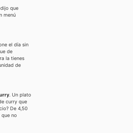
 dijo que
un menú
one el día sin
que de
a la tienes
tunidad de
urry
. Un plato
de curry que
ecio? De 4,50
A que no