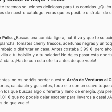
o te traemos soluciones deliciosas para tus comidas. ¿Quién
s de nuestro catálogo, verás que es posible disfrutar de 
 Pollo
. ¿Buscas una comida ligera, nutritiva y que te soluci
 plancha, tomates cherry frescos, aceitunas negras y un to
trabajo o disfrutar en casa. Antes costaba 3,99 €, pero ahor
villa a tu bolsillo y a tu paladar! No dejes pasar esta opor
cándalo. ¡Hazte con esta oferta antes de que vuele!
antes, no os podéis perder nuestro
Arròs de Verduras al C
horias, calabacín y guisantes, todo ello con un suave toque 
en los que buscas algo diferente y lleno de energía. ¿Su pr
 1,01 € que no podéis dejar escapar para llevaros a casa! ¿
es de que vuele!