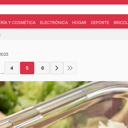
RÍA Y COSMÉTICA
ELECTRÓNICA
HOGAR
DEPORTE
BRICOL
5
 2025
4
5
6
...