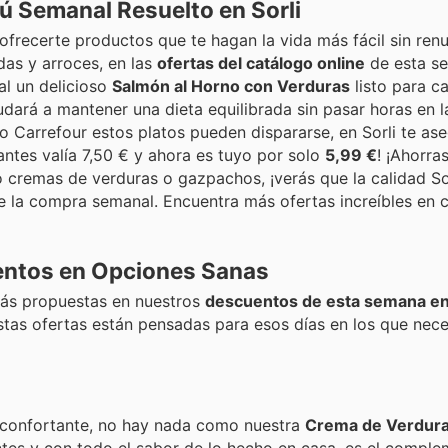
ú Semanal Resuelto en Sorli
frecerte productos que te hagan la vida más fácil sin renu
as y arroces, en las
ofertas del catálogo online
de esta s
al un delicioso
Salmón al Horno con Verduras
listo para ca
dará a mantener una dieta equilibrada sin pasar horas en l
Carrefour estos platos pueden dispararse, en Sorli te as
antes valía 7,50 € y ahora es tuyo por solo
5,99 €
! ¡Ahorras
remas de verduras o gazpachos, ¡verás que la calidad Sor
de la compra semanal. Encuentra más ofertas increíbles en
entos en Opciones Sanas
 más propuestas en nuestros
descuentos de esta semana e
stas ofertas están pensadas para esos días en los que nece
reconfortante, no hay nada como nuestra
Crema de Verdura
tes y con todo el sabor de lo hecho en casa, es el compl