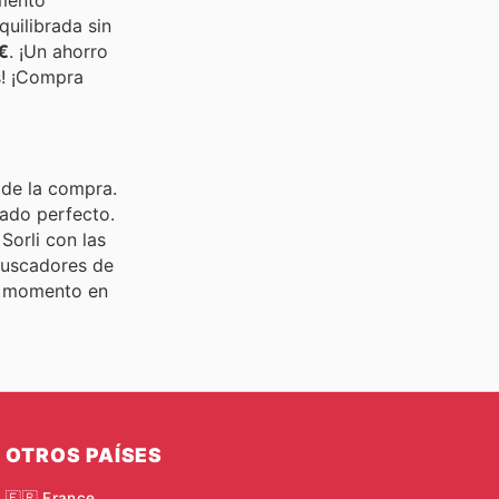
quilibrada sin
€
. ¡Un ahorro
s! ¡Compra
 de la compra.
iado perfecto.
Sorli con las
 buscadores de
el momento en
OTROS PAÍSES
🇫🇷 France