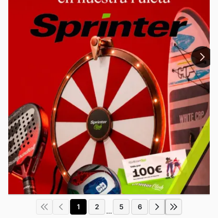
1
2
5
6
...