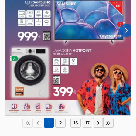
1
2
16
17
...