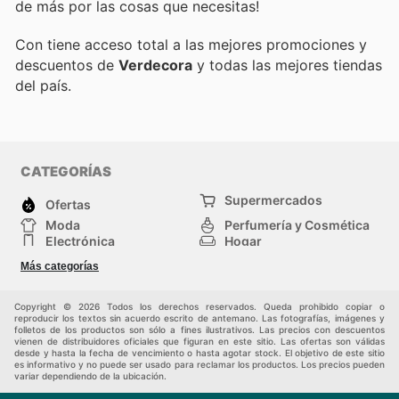
de más por las cosas que necesitas!
Con
tiene acceso total a las mejores promociones y
descuentos de
Verdecora
y todas las mejores tiendas
del país.
CATEGORÍAS
Supermercados
Ofertas
Moda
Perfumería y Cosmética
Electrónica
Hogar
Deporte
Bricolaje y jardinería
Más categorías
Juguetes y bebés
Otros
Auto y Moto
Mascotas
Copyright © 2026 Todos los derechos reservados. Queda prohibido copiar o
reproducir los textos sin acuerdo escrito de antemano. Las fotografías, imágenes y
folletos de los productos son sólo a fines ilustrativos. Las precios con descuentos
vienen de distribuidores oficiales que figuran en este sitio. Las ofertas son válidas
desde y hasta la fecha de vencimiento o hasta agotar stock. El objetivo de este sitio
es informativo y no puede ser usado para reclamar los productos. Los precios pueden
variar dependiendo de la ubicación.