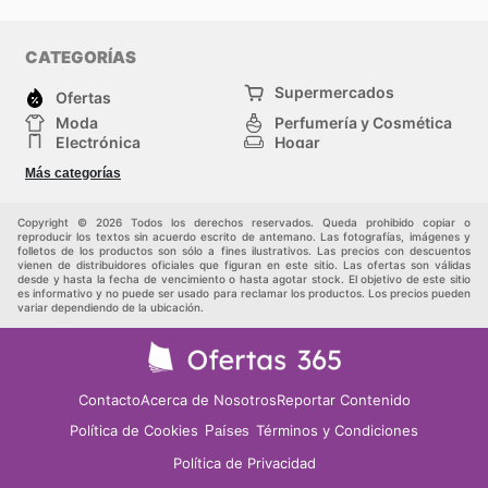
CATEGORÍAS
Supermercados
Ofertas
Moda
Perfumería y Cosmética
Electrónica
Hogar
Deporte
Bricolaje y jardinería
Más categorías
Juguetes y bebés
Otros
Auto y Moto
Mascotas
Copyright © 2026 Todos los derechos reservados. Queda prohibido copiar o
reproducir los textos sin acuerdo escrito de antemano. Las fotografías, imágenes y
folletos de los productos son sólo a fines ilustrativos. Las precios con descuentos
vienen de distribuidores oficiales que figuran en este sitio. Las ofertas son válidas
desde y hasta la fecha de vencimiento o hasta agotar stock. El objetivo de este sitio
es informativo y no puede ser usado para reclamar los productos. Los precios pueden
variar dependiendo de la ubicación.
Contacto
Acerca de Nosotros
Reportar Contenido
Política de Cookies
Términos y Condiciones
Países
Política de Privacidad