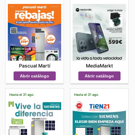
rebajas aplicadas a las marcas más demandadas.
Animan a todos los interesados a explorar sus últimas
ofertas en la web y a mantenerse informados sobre las
novedades y descuentos de temporada.
Find your favorite brands at Yoigo—explore their online
deals today.
Pascual Martí
MediaMarkt
Abrir catálogo
Abrir catálogo
Hasta el 31 ago.
Hasta el 31 ago.