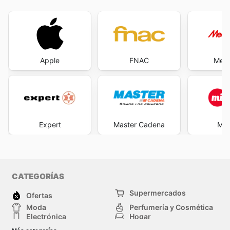
Apple
FNAC
Medi
Expert
Master Cadena
Mi 
CATEGORÍAS
Supermercados
Ofertas
Moda
Perfumería y Cosmética
Electrónica
Hogar
Deporte
Bricolaje y jardinería