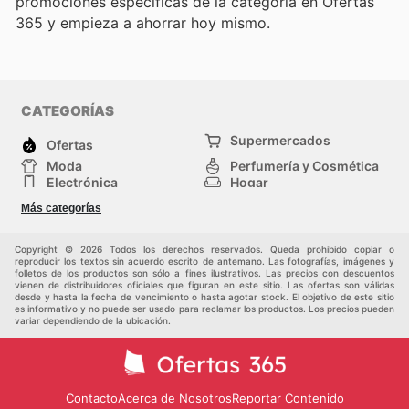
promociones específicas de la categoría en Ofertas
365 y empieza a ahorrar hoy mismo.
CATEGORÍAS
Supermercados
Ofertas
Moda
Perfumería y Cosmética
Electrónica
Hogar
Deporte
Bricolaje y jardinería
Más categorías
Juguetes y bebés
Otros
Auto y Moto
Mascotas
Copyright © 2026 Todos los derechos reservados. Queda prohibido copiar o
reproducir los textos sin acuerdo escrito de antemano. Las fotografías, imágenes y
folletos de los productos son sólo a fines ilustrativos. Las precios con descuentos
vienen de distribuidores oficiales que figuran en este sitio. Las ofertas son válidas
desde y hasta la fecha de vencimiento o hasta agotar stock. El objetivo de este sitio
es informativo y no puede ser usado para reclamar los productos. Los precios pueden
variar dependiendo de la ubicación.
Contacto
Acerca de Nosotros
Reportar Contenido