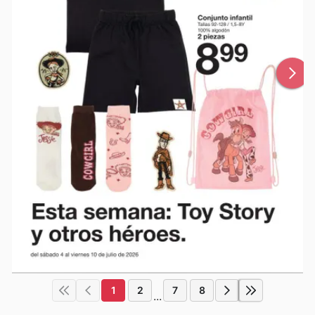
1
2
7
8
...