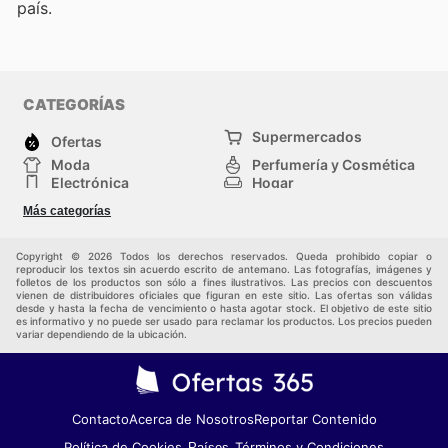
país.
CATEGORÍAS
Supermercados
Ofertas
Moda
Perfumería y Cosmética
Electrónica
Hogar
Deporte
Bricolaje y jardinería
Más categorías
Juguetes y bebés
Otros
Auto y Moto
Mascotas
Copyright © 2026 Todos los derechos reservados. Queda prohibido copiar o
reproducir los textos sin acuerdo escrito de antemano. Las fotografías, imágenes y
folletos de los productos son sólo a fines ilustrativos. Las precios con descuentos
vienen de distribuidores oficiales que figuran en este sitio. Las ofertas son válidas
desde y hasta la fecha de vencimiento o hasta agotar stock. El objetivo de este sitio
es informativo y no puede ser usado para reclamar los productos. Los precios pueden
variar dependiendo de la ubicación.
Contacto
Acerca de Nosotros
Reportar Contenido
Política de Cookies
Términos y Condiciones
Países