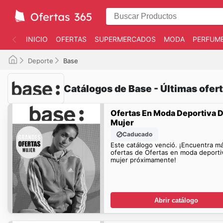
INICIO
OFERTAS
SUPERMERCADOS
MODA
PERFUME
Deporte
Base
Catálogos de Base - Últimas ofer
Ofertas En Moda Deportiva 
Mujer
Caducado
Este catálogo venció. ¡Encuentra m
ofertas de Ofertas en moda deporti
mujer próximamente!
Abrir catálogo