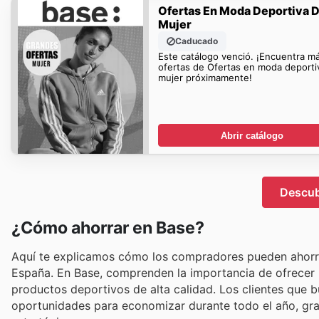
Ofertas En Moda Deportiva 
Mujer
Caducado
Este catálogo venció. ¡Encuentra m
ofertas de Ofertas en moda deporti
mujer próximamente!
Abrir catálogo
Descub
¿Cómo ahorrar en Base?
Aquí te explicamos cómo los compradores pueden ahorrar 
España. En Base, comprenden la importancia de ofrecer 
productos deportivos de alta calidad. Los clientes que 
oportunidades para economizar durante todo el año, grac