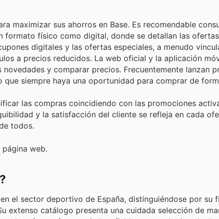
para maximizar sus ahorros en Base. Es recomendable consu
n formato físico como digital, donde se detallan las oferta
upones digitales y las ofertas especiales, a menudo vincul
los a precios reducidos. La web oficial y la aplicación mó
imas novedades y comparar precios. Frecuentemente lanzan 
o que siempre haya una oportunidad para comprar de forma
ificar las compras coincidiendo con las promociones activa
ilidad y la satisfacción del cliente se refleja en cada ofe
 de todos.
u página web.
?
e en el sector deportivo de España, distinguiéndose por su 
. Su extenso catálogo presenta una cuidada selección de ma