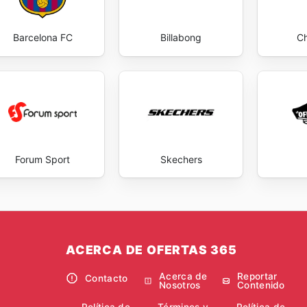
Barcelona FC
Billabong
C
Forum Sport
Skechers
ACERCA DE OFERTAS 365
Acerca de
Reportar
Contacto
Nosotros
Contenido