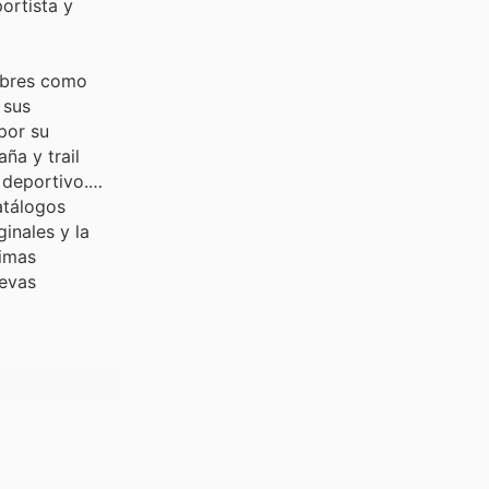
ortista y
mbres como
 sus
por su
ña y trail
 deportivo.
atálogos
inales y la
timas
uevas