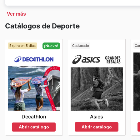
Base
cuenta con una tienda en línea.
Ver más
Catálogos de Deporte
Expira en 5 días
Caducado
Ca
¡Nuevo!
Asics
Decathlon
Abrir catálogo
Abrir catálogo