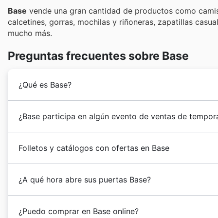
Base
vende una gran cantidad de productos como camiset
calcetines, gorras, mochilas y riñoneras, zapatillas casua
mucho más.
Preguntas frecuentes sobre Base
¿Qué es Base?
Base
fue fundado en 1985 en España con el objetivo d
¿Base participa en algún evento de ventas de tempor
marcas líderes y a un precio muy competitivo. La emp
negocios, principalmente en el comercio de la indumen
Sí,
Base
participa activamente en todas las
promocio
En los años siguientes la marca se hizo reconocida y 
Folletos y catálogos con ofertas en Base
rebajas de verano, las ofertas de vuelta al cole, los 
La marca es propiedad del grupo
Base
Detallsport.
nuestras promociones especiales para
Christmas
y
N
Base
es una cadena de tiendas española dedicada a 
Halloween
,
Black Friday
y
Cyber Monday
. A lo larg
¿A qué hora abre sus puertas Base?
mercado,
Base
cuenta en España con una gran red de t
ayudarán a planificar tus compras, especialmente si 
de
Base
está ubicada en Barcelona.
Consulta siempre nuestros folletos y catálogos seman
Las tiendas de
Base
abren sus puertas de lunes a sáb
descubrir todas las
descuentos
y ventajas disponible
¿Puedo comprar en Base online?
horarios de apertura y cierre según la localidad.