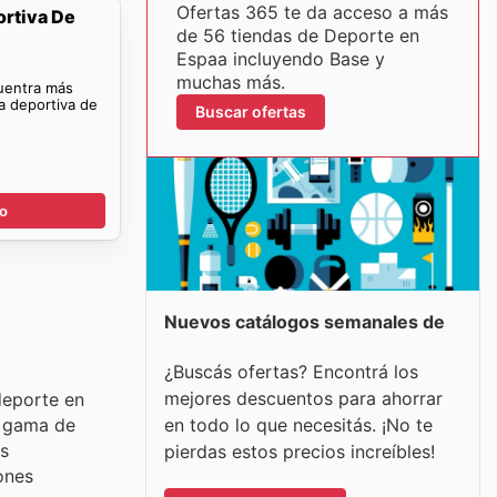
Ofertas 365 te da acceso a más
ortiva De
de 56 tiendas de Deporte en
Espaa incluyendo Base y
muchas más.
cuentra más
a deportiva de
Buscar ofertas
go
Nuevos catálogos semanales de
¿Buscás ofertas? Encontrá los
mejores descuentos para ahorrar
deporte en
en todo lo que necesitás. ¡No te
a gama de
es
pierdas estos precios increíbles!
ones