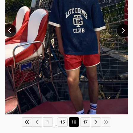
1
15
16
17
...