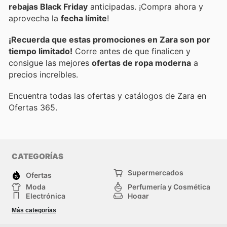
rebajas Black Friday
anticipadas. ¡Compra ahora y
aprovecha la
fecha límite
!
¡Recuerda que estas promociones en Zara son por
tiempo limitado!
Corre antes de que finalicen y
consigue las mejores
ofertas de ropa moderna
a
precios increíbles.
Encuentra todas las ofertas y catálogos de Zara en
Ofertas 365.
CATEGORÍAS
Supermercados
Ofertas
Moda
Perfumería y Cosmética
Electrónica
Hogar
Deporte
Bricolaje y jardinería
Más categorías
Juguetes y bebés
Otros
Auto y Moto
Mascotas