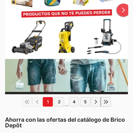
1
2
4
5
...
Ahorra con las ofertas del catálogo de
Brico
Depôt