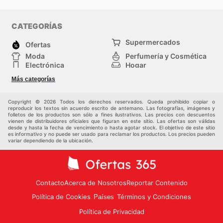
CATEGORÍAS
Supermercados
Ofertas
Moda
Perfumería y Cosmética
Electrónica
Hogar
Deporte
Bricolaje y jardinería
Más categorías
Juguetes y bebés
Otros
Auto y Moto
Mascotas
Copyright © 2026 Todos los derechos reservados. Queda prohibido copiar o
reproducir los textos sin acuerdo escrito de antemano. Las fotografías, imágenes y
folletos de los productos son sólo a fines ilustrativos. Las precios con descuentos
vienen de distribuidores oficiales que figuran en este sitio. Las ofertas son válidas
desde y hasta la fecha de vencimiento o hasta agotar stock. El objetivo de este sitio
es informativo y no puede ser usado para reclamar los productos. Los precios pueden
variar dependiendo de la ubicación.
Contacto
Acerca de Nosotros
Reportar Contenido
Política de Cookies
Términos y Condiciones
Países
Política de Privacidad