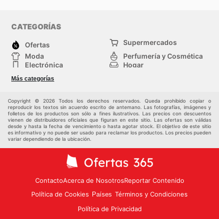
CATEGORÍAS
Supermercados
Ofertas
Moda
Perfumería y Cosmética
Electrónica
Hogar
Deporte
Bricolaje y jardinería
Más categorías
Juguetes y bebés
Otros
Auto y Moto
Mascotas
Copyright © 2026 Todos los derechos reservados. Queda prohibido copiar o
reproducir los textos sin acuerdo escrito de antemano. Las fotografías, imágenes y
folletos de los productos son sólo a fines ilustrativos. Las precios con descuentos
vienen de distribuidores oficiales que figuran en este sitio. Las ofertas son válidas
desde y hasta la fecha de vencimiento o hasta agotar stock. El objetivo de este sitio
es informativo y no puede ser usado para reclamar los productos. Los precios pueden
variar dependiendo de la ubicación.
Contacto
Acerca de Nosotros
Reportar Contenido
Política de Cookies
Términos y Condiciones
Países
Política de Privacidad