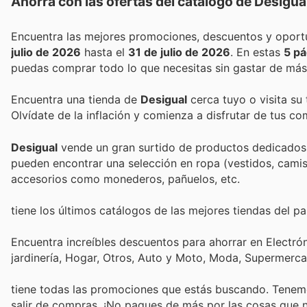
Ahorra con las ofertas del catálogo de
Desigua
julio de 2026
hasta el
31 de julio de 2026
. En estas
5 pá
puedas comprar todo lo que necesitas sin gastar de más
Encuentra una tienda de
Desigual
cerca tuyo o visita su
Olvídate de la inflación y comienza a disfrutar de tus c
Desigual
vende un gran surtido de productos dedicados t
pueden encontrar una selección en ropa (vestidos, camis
accesorios como monederos, pañuelos, etc.
tiene los últimos catálogos de las mejores tiendas del paí
Encuentra increíbles descuentos para ahorrar en Electró
jardinería, Hogar, Otros, Auto y Moto, Moda, Supermerc
tiene todas las promociones que estás buscando. Tenemo
salir de compras. ¡No pagues de más por las cosas que n