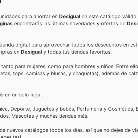
l
Encuentra las mejores promociones, descuentos y oportunidades para ahorrar en
Desigual
en este catálogo válido
ginas
encontrarás las últimas novedades y ofertas de
Desi
.
 tienda digital para aprovechar todos los descuentos en est
ompras en
Desigual
y todas tus tiendas favoritas.
anto para mujeres, como para hombres y niños. Entre ellos
etas, tops, camisas y blusas, y chaquetas), además de cal
s en un solo lugar.
nica, Deporte, Juguetes y bebés, Perfumería y Cosmética, B
ados, Mascotas y muchas tiendas más.
s nuevos catálogos todos los días, así que no dejes de vi
ecesitas!