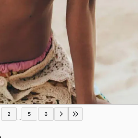
2
5
6
...