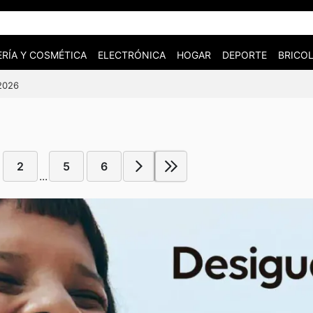
RÍA Y COSMÉTICA
ELECTRÓNICA
HOGAR
DEPORTE
BRICOL
/2026
2
5
6
...