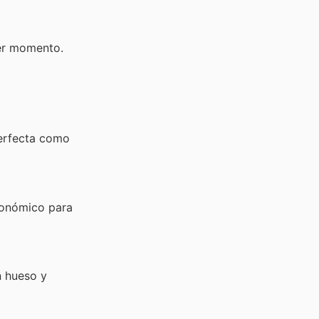
ier momento.
erfecta como
conómico para
n hueso y