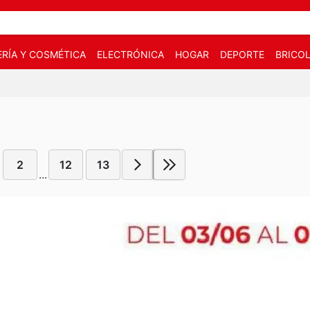
RÍA Y COSMÉTICA
ELECTRÓNICA
HOGAR
DEPORTE
BRICOL
2
12
13
...