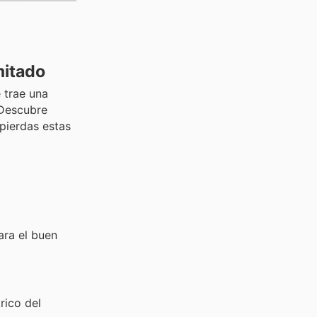
mitado
e trae una
 Descubre
pierdas estas
ara el buen
rico del