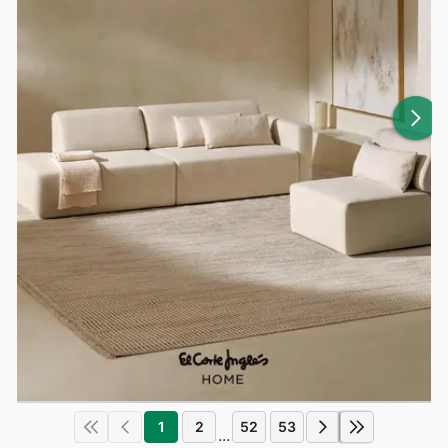
1
2
52
53
...