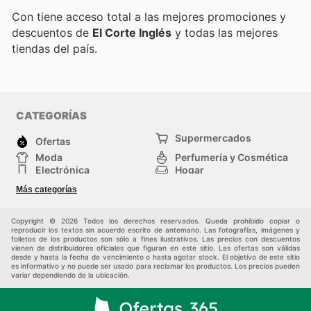
Con
tiene acceso total a las mejores promociones y
descuentos de
El Corte Inglés
y todas las mejores
tiendas del país.
CATEGORÍAS
Supermercados
Ofertas
Moda
Perfumería y Cosmética
Electrónica
Hogar
Deporte
Bricolaje y jardinería
Más categorías
Juguetes y bebés
Otros
Auto y Moto
Mascotas
Copyright © 2026 Todos los derechos reservados. Queda prohibido copiar o
reproducir los textos sin acuerdo escrito de antemano. Las fotografías, imágenes y
folletos de los productos son sólo a fines ilustrativos. Las precios con descuentos
vienen de distribuidores oficiales que figuran en este sitio. Las ofertas son válidas
desde y hasta la fecha de vencimiento o hasta agotar stock. El objetivo de este sitio
es informativo y no puede ser usado para reclamar los productos. Los precios pueden
variar dependiendo de la ubicación.