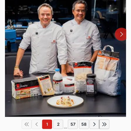
1
2
57
58
...