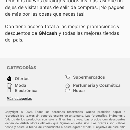
Tenemos nuevos catálogos todos los días, así que no
dejes de visitar
antes de salir de compras. ¡No pagues
de más por las cosas que necesitas!
Con
tiene acceso total a las mejores promociones y
descuentos de
GMcash
y todas las mejores tiendas
del país.
CATEGORÍAS
Supermercados
Ofertas
Moda
Perfumería y Cosmética
Electrónica
Hogar
Deporte
Bricolaje y jardinería
Más categorías
Juguetes y bebés
Otros
Auto y Moto
Mascotas
Copyright © 2026 Todos los derechos reservados. Queda prohibido copiar o
reproducir los textos sin acuerdo escrito de antemano. Las fotografías, imágenes y
folletos de los productos son sólo a fines ilustrativos. Las precios con descuentos
vienen de distribuidores oficiales que figuran en este sitio. Las ofertas son válidas
desde y hasta la fecha de vencimiento o hasta agotar stock. El objetivo de este sitio