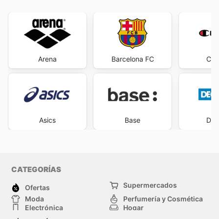
Arena
Barcelona FC
Cha
Asics
Base
Dec
CATEGORÍAS
Supermercados
Ofertas
Moda
Perfumería y Cosmética
Electrónica
Hogar
Deporte
Bricolaje y jardinería