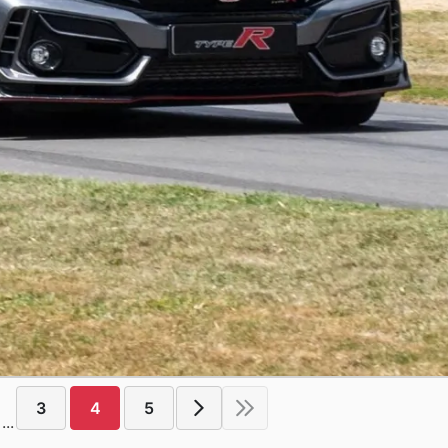
3
4
5
...