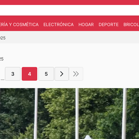
RÍA Y COSMÉTICA
ELECTRÓNICA
HOGAR
DEPORTE
BRICOL
025
25
3
4
5
...