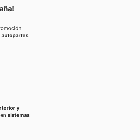
aña!
promoción
 autopartes
nterior y
 en
sistemas