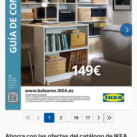
1
2
16
17
...
Ahorra con las ofertas del catálogo de
IKEA