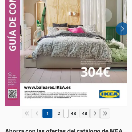
1
2
48
49
...
Ahorra con las ofertas del catálogo de
IKEA