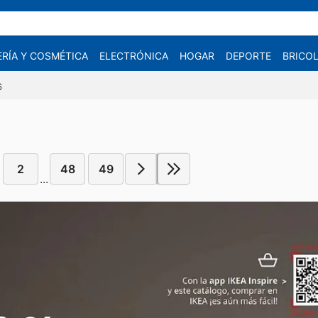
RÍA Y COSMÉTICA
ELECTRÓNICA
HOGAR
DEPORTE
BRICOL
6
2
48
49
...