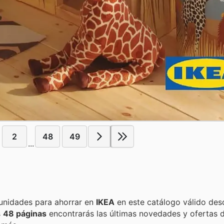
2
48
49
...
Encuentra las mejores promociones, descuentos y oportunidades para ahorrar en
IKEA
en este catálogo válido des
s
48 páginas
encontrarás las últimas novedades y ofertas 