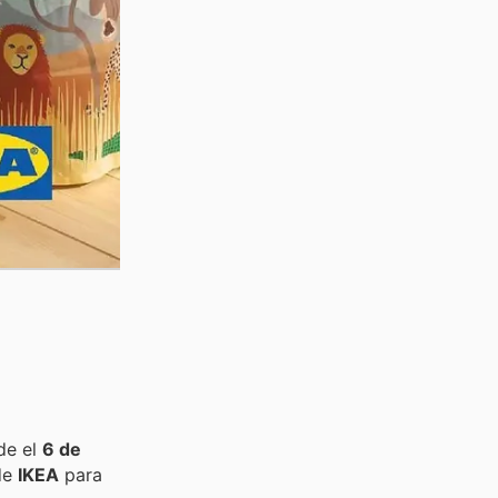
de el
6 de
de
IKEA
para