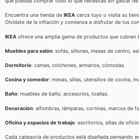
que puedas comprar todo lo que necesitas sin gastar de
Encuentra una tienda de
IKEA
cerca tuyo o visita su tie
Olvídate de la inflación y comienza a disfrutar de tus c
IKEA
ofrece una amplia gama de productos que cubren tod
Muebles para salón
: sofás, sillones, mesas de centro, es
Dormitorio
: camas, colchones, armarios, cómodas.
Cocina y comedor
: mesas, sillas, utensilios de cocina,
Baño
: muebles de baño, accesorios, toallas.
Decoración
: alfombras, lámparas, cortinas, marcos de fo
Oficina y espacios de trabajo
: escritorios, sillas de ofi
Cada categoría de productos está diseñada pensando e