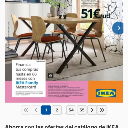
1
2
54
55
...
Ahorra con las ofertas del catálogo de
IKEA