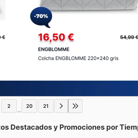
2
20
21
...
tos Destacados y Promociones por Tie