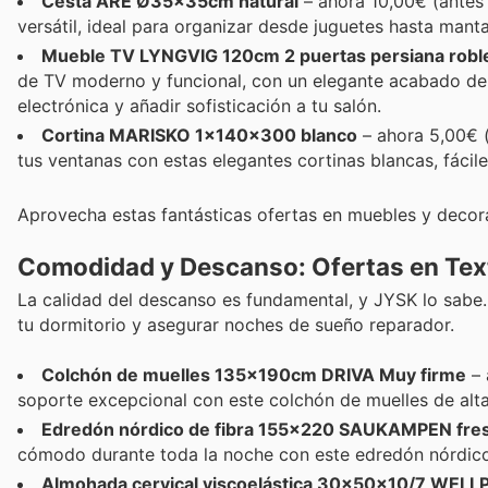
Cesta ARE Ø35x35cm natural
– ahora 10,00€ (antes 
versátil, ideal para organizar desde juguetes hasta mant
Mueble TV LYNGVIG 120cm 2 puertas persiana robl
de TV moderno y funcional, con un elegante acabado de r
electrónica y añadir sofisticación a tu salón.
Cortina MARISKO 1x140x300 blanco
– ahora 5,00€ (
tus ventanas con estas elegantes cortinas blancas, fácil
Aprovecha estas fantásticas ofertas en muebles y decora
Comodidad y Descanso: Ofertas en Tex
La calidad del descanso es fundamental, y JYSK lo sabe. 
tu dormitorio y asegurar noches de sueño reparador.
Colchón de muelles 135x190cm DRIVA Muy firme
– 
soporte excepcional con este colchón de muelles de alta
Edredón nórdico de fibra 155x220 SAUKAMPEN fre
cómodo durante toda la noche con este edredón nórdico l
Almohada cervical viscoelástica 30x50x10/7 WEL