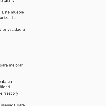
atural y
) Este mueble
anizar tu
y privacidad a
 para mejorar
enta un
lidad.
e fresco y
 Diseñada para