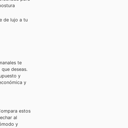
postura
 de lujo a tu
emanales te
o que deseas.
upuesto y
 económica y
 Compara estos
echar al
cómodo y