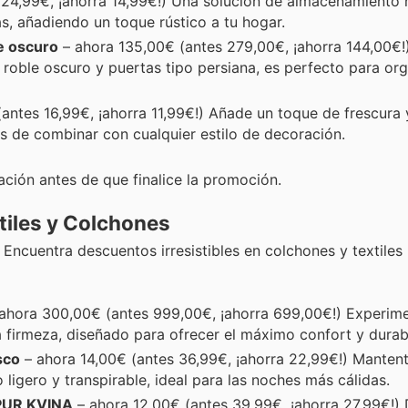
24,99€, ¡ahorra 14,99€!) Una solución de almacenamiento n
as, añadiendo un toque rústico a tu hogar.
e oscuro
– ahora 135,00€ (antes 279,00€, ¡ahorra 144,00€!
oble oscuro y puertas tipo persiana, es perfecto para org
antes 16,99€, ¡ahorra 11,99€!) Añade un toque de frescura 
es de combinar con cualquier estilo de decoración.
ción antes de que finalice la promoción.
tiles y Colchones
Encuentra descuentos irresistibles en colchones y textiles
ahora 300,00€ (antes 999,00€, ¡ahorra 699,00€!) Experim
 firmeza, diseñado para ofrecer el máximo confort y durabi
sco
– ahora 14,00€ (antes 36,99€, ¡ahorra 22,99€!) Mantent
igero y transpirable, ideal para las noches más cálidas.
LPUR KVINA
– ahora 12,00€ (antes 39,99€, ¡ahorra 27,99€!)