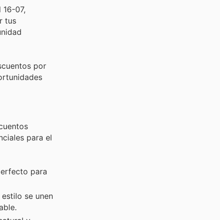
 16-07,
r tus
unidad
scuentos por
portunidades
scuentos
ciales para el
perfecto para
estilo se unen
able.