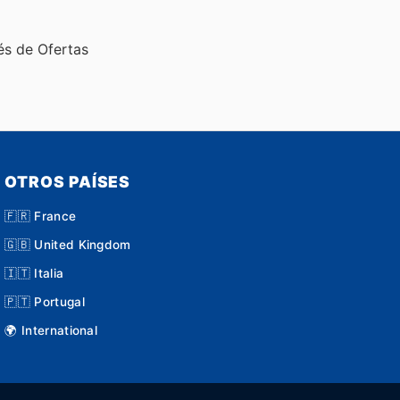
és de Ofertas
OTROS PAÍSES
🇫🇷 France
🇬🇧 United Kingdom
🇮🇹 Italia
🇵🇹 Portugal
🌍 International