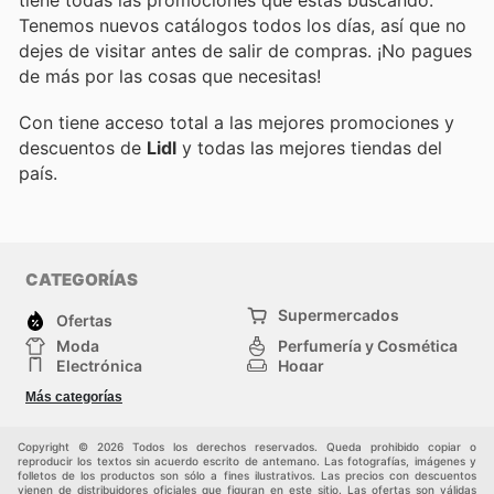
Tenemos nuevos catálogos todos los días, así que no
dejes de visitar
antes de salir de compras. ¡No pagues
de más por las cosas que necesitas!
Con
tiene acceso total a las mejores promociones y
descuentos de
Lidl
y todas las mejores tiendas del
país.
CATEGORÍAS
Supermercados
Ofertas
Moda
Perfumería y Cosmética
Electrónica
Hogar
Deporte
Bricolaje y jardinería
Más categorías
Juguetes y bebés
Otros
Auto y Moto
Mascotas
Copyright © 2026 Todos los derechos reservados. Queda prohibido copiar o
reproducir los textos sin acuerdo escrito de antemano. Las fotografías, imágenes y
folletos de los productos son sólo a fines ilustrativos. Las precios con descuentos
vienen de distribuidores oficiales que figuran en este sitio. Las ofertas son válidas