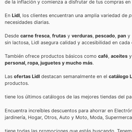
de la inflación y comienza a disfrutar de tus compras en
En
Lidl
, los clientes encuentran una amplia variedad de
p
necesidades diarias.
Desde
carne fresca
,
frutas
y
verduras
,
pescado
,
pan
y
sin lactosa, Lidl asegura calidad y accesibilidad en cada 
También ofrece productos básicos como
café
,
aceites
personal, ropa, juguetes y mucho más
.
Las
ofertas Lidl
destacan semanalmente en el
catálogo L
productos.
tiene los últimos catálogos de las mejores tiendas del paí
Encuentra increíbles descuentos para ahorrar en Electró
jardinería, Hogar, Otros, Auto y Moto, Moda, Supermerc
tiene todas las promociones que estás buscando. Tenemo