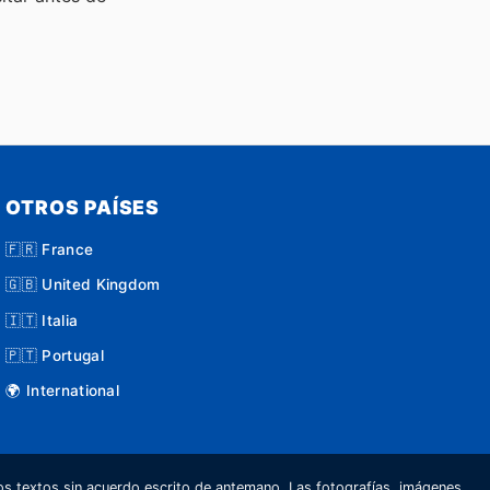
OTROS PAÍSES
🇫🇷 France
🇬🇧 United Kingdom
🇮🇹 Italia
🇵🇹 Portugal
🌍 International
s textos sin acuerdo escrito de antemano. Las fotografías, imágenes