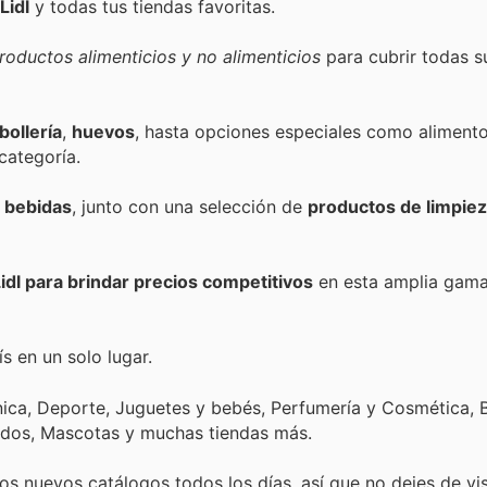
Lidl
y todas tus tiendas favoritas.
roductos alimenticios y no alimenticios
para cubrir todas s
bollería
,
huevos
, hasta opciones especiales como alimento
categoría.
y
bebidas
, junto con una selección de
productos de limpiez
idl para brindar precios competitivos
en esta amplia gam
s en un solo lugar.
nica, Deporte, Juguetes y bebés, Perfumería y Cosmética, B
ados, Mascotas y muchas tiendas más.
s nuevos catálogos todos los días, así que no dejes de vi