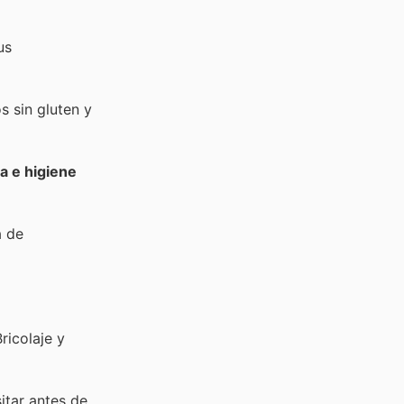
us
s sin gluten y
a e higiene
a de
ricolaje y
sitar
antes de