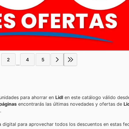
2
4
5
...
Encuentra las mejores promociones, descuentos y oportunidades para ahorrar en
Lidl
en este catálogo válido desd
páginas
encontrarás las últimas novedades y ofertas de
Li
.
a digital para aprovechar todos los descuentos en estas fe