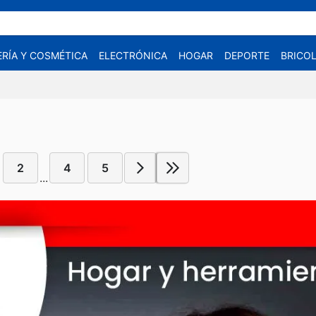
RÍA Y COSMÉTICA
ELECTRÓNICA
HOGAR
DEPORTE
BRICOL
2
4
5
...