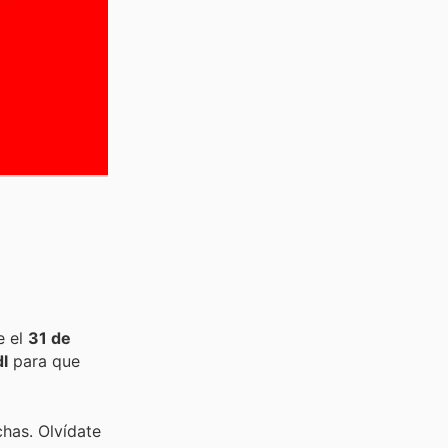
e el
31 de
dl
para que
chas. Olvídate