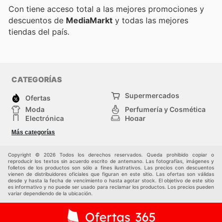
Con
tiene acceso total a las mejores promociones y
descuentos de
MediaMarkt
y todas las mejores
tiendas del país.
CATEGORÍAS
Supermercados
Ofertas
Moda
Perfumería y Cosmética
Electrónica
Hogar
Deporte
Bricolaje y jardinería
Más categorías
Juguetes y bebés
Otros
Auto y Moto
Mascotas
Copyright © 2026 Todos los derechos reservados. Queda prohibido copiar o
reproducir los textos sin acuerdo escrito de antemano. Las fotografías, imágenes y
folletos de los productos son sólo a fines ilustrativos. Las precios con descuentos
vienen de distribuidores oficiales que figuran en este sitio. Las ofertas son válidas
desde y hasta la fecha de vencimiento o hasta agotar stock. El objetivo de este sitio
es informativo y no puede ser usado para reclamar los productos. Los precios pueden
variar dependiendo de la ubicación.