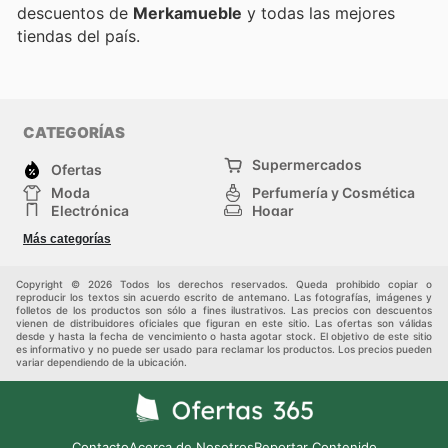
descuentos de
Merkamueble
y todas las mejores
tiendas del país.
CATEGORÍAS
Supermercados
Ofertas
Moda
Perfumería y Cosmética
Electrónica
Hogar
Deporte
Bricolaje y jardinería
Más categorías
Juguetes y bebés
Otros
Auto y Moto
Mascotas
Copyright © 2026 Todos los derechos reservados. Queda prohibido copiar o
reproducir los textos sin acuerdo escrito de antemano. Las fotografías, imágenes y
folletos de los productos son sólo a fines ilustrativos. Las precios con descuentos
vienen de distribuidores oficiales que figuran en este sitio. Las ofertas son válidas
desde y hasta la fecha de vencimiento o hasta agotar stock. El objetivo de este sitio
es informativo y no puede ser usado para reclamar los productos. Los precios pueden
variar dependiendo de la ubicación.
Contacto
Acerca de Nosotros
Reportar Contenido