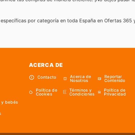
específicas por categoría en toda España en Ofertas 365 
ACERCA DE
Acerca de
Reportar
Contacto
Nosotros
Contenido
Política de
Términos y
Política de
Cookies
Condiciones
Privacidad
 y bebés
s