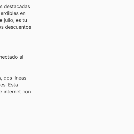
ás destacadas
perdibles en
 julio, es tu
os descuentos
onectado al
, dos líneas
es. Esta
e internet con