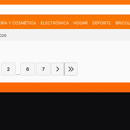
RÍA Y COSMÉTICA
ELECTRÓNICA
HOGAR
DEPORTE
BRICOL
2026
2
6
7
...