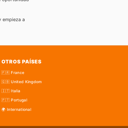
y empieza a
OTROS PAÍSES
🇫🇷 France
🇬🇧 United Kingdom
🇮🇹 Italia
🇵🇹 Portugal
🌍 International