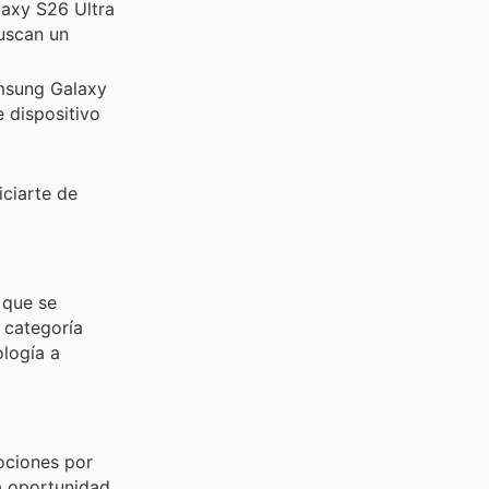
axy S26 Ultra
uscan un
amsung Galaxy
e dispositivo
iciarte de
 que se
 categoría
ología a
ociones por
la oportunidad