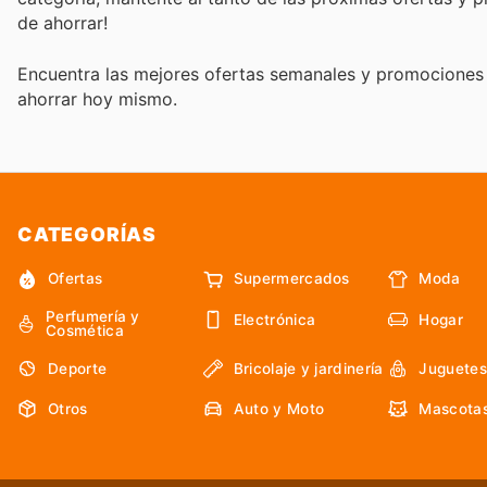
de ahorrar!
Encuentra las mejores ofertas semanales y promociones 
ahorrar hoy mismo.
CATEGORÍAS
Ofertas
Supermercados
Moda
Perfumería y
Electrónica
Hogar
Cosmética
Deporte
Bricolaje y jardinería
Juguetes
Otros
Auto y Moto
Mascota