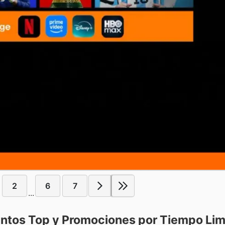
2
6
7
...
ntos Top y Promociones por Tiempo Lim