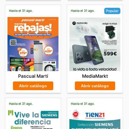
disponibles en línea y a mantenerse al día de las nuevas
incorporaciones y promociones por tiempo limitado.
Hasta el 31 ago.
Hasta el 31 ago.
Popular
Encuentra tus marcas favoritas en Orange, explora sus
ofertas online hoy mismo.
Pascual Martí
MediaMarkt
Abrir catálogo
Abrir catálogo
Hasta el 31 ago.
Hasta el 31 ago.