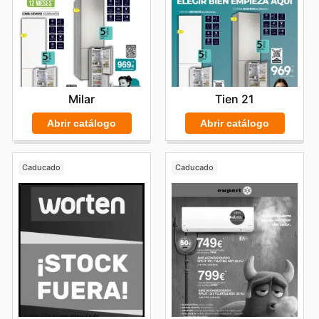
Milar
Tien 21
Abrir catálogo
Abrir catálogo
Caducado
Caducado