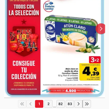
1
2
82
83
...