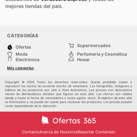
mejores tiendas del país.
CATEGORÍAS
Supermercados
Ofertas
Moda
Perfumería y Cosmética
Electrónica
Hogar
Deporte
Bricolaje y jardinería
Más categorías
Juguetes y bebés
Otros
Auto y Moto
Mascotas
Copyright © 2026 Todos los derechos reservados. Queda prohibido copiar o
reproducir los textos sin acuerdo escrito de antemano. Las fotografías, imágenes y
folletos de los productos son sólo a fines ilustrativos. Las precios con descuentos
vienen de distribuidores oficiales que figuran en este sitio. Las ofertas son válidas
desde y hasta la fecha de vencimiento o hasta agotar stock. El objetivo de este sitio
es informativo y no puede ser usado para reclamar los productos. Los precios pueden
variar dependiendo de la ubicación.
Contacto
Acerca de Nosotros
Reportar Contenido