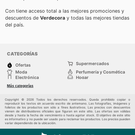
Con
tiene acceso total a las mejores promociones y
descuentos de
Verdecora
y todas las mejores tiendas
del país.
CATEGORÍAS
Supermercados
Ofertas
Moda
Perfumería y Cosmética
Electrónica
Hogar
Deporte
Bricolaje y jardinería
Más categorías
Juguetes y bebés
Otros
Auto y Moto
Mascotas
Copyright © 2026 Todos los derechos reservados. Queda prohibido copiar o
reproducir los textos sin acuerdo escrito de antemano. Las fotografías, imágenes y
folletos de los productos son sólo a fines ilustrativos. Las precios con descuentos
vienen de distribuidores oficiales que figuran en este sitio. Las ofertas son válidas
desde y hasta la fecha de vencimiento o hasta agotar stock. El objetivo de este sitio
es informativo y no puede ser usado para reclamar los productos. Los precios pueden
variar dependiendo de la ubicación.