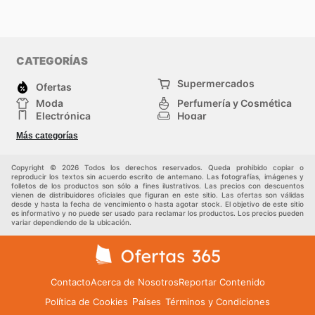
CATEGORÍAS
Supermercados
Ofertas
Moda
Perfumería y Cosmética
Electrónica
Hogar
Deporte
Bricolaje y jardinería
Más categorías
Juguetes y bebés
Otros
Auto y Moto
Mascotas
Copyright © 2026 Todos los derechos reservados. Queda prohibido copiar o
reproducir los textos sin acuerdo escrito de antemano. Las fotografías, imágenes y
folletos de los productos son sólo a fines ilustrativos. Las precios con descuentos
vienen de distribuidores oficiales que figuran en este sitio. Las ofertas son válidas
desde y hasta la fecha de vencimiento o hasta agotar stock. El objetivo de este sitio
es informativo y no puede ser usado para reclamar los productos. Los precios pueden
variar dependiendo de la ubicación.
Contacto
Acerca de Nosotros
Reportar Contenido
Política de Cookies
Términos y Condiciones
Países