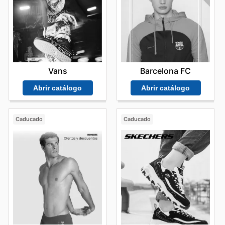
Vans
Barcelona FC
Abrir catálogo
Abrir catálogo
Caducado
Caducado