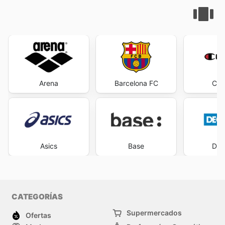
Arena
Barcelona FC
Cha
Asics
Base
Dec
CATEGORÍAS
Supermercados
Ofertas