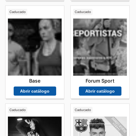
semanales, folletos y en la página web, donde
encontrarán ofertas exclusivas y promociones únicas.
Caducado
Caducado
Comprar en Intersport significa acceder a precios
competitivos y a productos 100% auténticos de las
marcas más reconocidas. Su constante renovación de
ofertas y la inclusión de promociones especiales de sus
marcas estrella hacen de Intersport el lugar ideal para
equiparse. Les animan a explorar las últimas novedades
y a aprovechar las ventas temporales para conseguir el
mejor material deportivo al mejor precio.
Encuentra tus marcas favoritas en Intersport; explora
sus ofertas online hoy mismo.
Base
Forum Sport
Abrir catálogo
Abrir catálogo
Caducado
Caducado