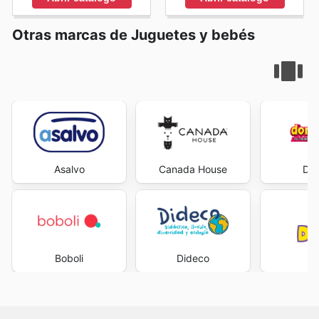
Otras marcas de Juguetes y bebés
Asalvo
Canada House
Don
Boboli
Dideco
D