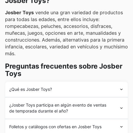
Josber Toys?
sus folletos semanales, anuncios y catálogos online,
artículos para bebés que tanto desean a precios
donde presentan ofertas exclusivas y promociones
Josber Toys
vende una gran variedad de productos
inmejorables.
que hacen su compra aún más atractiva.
para todas las edades, entre ellos incluye:
rompecabezas, peluches, accesorios, disfraces,
muñecas, juegos, opciones en arte, manualidades y
construcciones. Además, alternativas para la primera
infancia, escolares, variedad en vehículos y muchísimo
más.
Preguntas frecuentes sobre Josber
Toys
¿Qué es Josber Toys?
Los inicios de
Josber Toys
tuvieron lugar hace más de
¿Josber Toys participa en algún evento de ventas
20 años en el mercado español, desarrollándose como
de temporada durante el año?
una empresa y a su vez siendo fabricante,
perteneciente al sector juguetero. A lo largo de su
¡Sí, Juguetería Josber participa activamente en diversas
trayectoria, se ha caracterizado por realizar sus
Folletos y catálogos con ofertas en Josber Toys
promociones de temporada
y
ofertas semanales
a lo
actividades comerciales a través de la venta al por