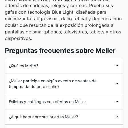
además de cadenas, relojes y correas. Prueba sus
gafas con tecnología Blue Light, diseñada para
minimizar la fatiga visual, daño retinal y degeneración
ocular que resultan de la exposición prolongada a
pantallas de smartphones, televisores, tablets y otros
dispositivos.
Preguntas frecuentes sobre Meller
¿Qué es Meller?
Sergi Benet, Marco Grandi y Borja Nadal se conocieron
¿Meller participa en algún evento de ventas de
estudiando Administración y Dirección de Empresas en
temporada durante el año?
Barcelona. Tras unos meses realizando estudios de
campo en Kuala Lumpur durante el 2014 el trío regresó
Sí, Meller participa activamente en numerosas
rebajas
y lanzó su marca con el nombre
Meller
. La empresa
Folletos y catálogos con ofertas en Meller
de temporada
y
ofertas semanales
a lo largo del año, y
creció rápidamente gracias a sus precios bajos, diseños
en este sitio web encontrarás todos sus
folletos
,
originales y alta calidad, y en el 2016 desembarcó en
Meller
es una start-up española de venta y distribución
anuncios semanales
y
folletos
actualizados. Te
¿A qué hora abre sus puertas Meller?
México, Chile, Colombia, Brasil y Venezuela.
de
gafas de sol
.
recomendamos que consultes nuestras páginas
dedicadas a Meller antes de tu visita, donde podrás