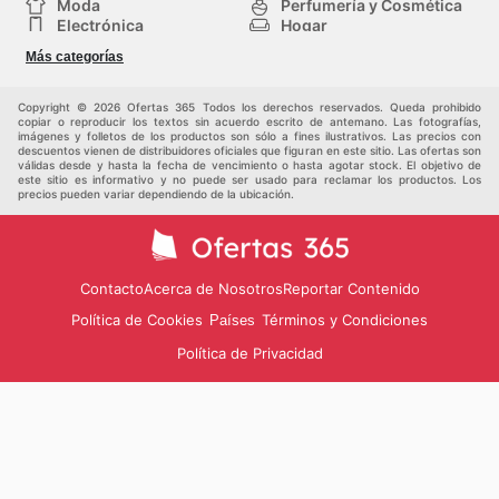
Moda
Perfumería y Cosmética
Electrónica
Hogar
Deporte
Bricolaje y jardinería
Más categorías
Juguetes y bebés
Otros
Auto y Moto
Mascotas
Copyright © 2026 Ofertas 365 Todos los derechos reservados. Queda prohibido
copiar o reproducir los textos sin acuerdo escrito de antemano. Las fotografías,
imágenes y folletos de los productos son sólo a fines ilustrativos. Las precios con
descuentos vienen de distribuidores oficiales que figuran en este sitio. Las ofertas son
válidas desde y hasta la fecha de vencimiento o hasta agotar stock. El objetivo de
este sitio es informativo y no puede ser usado para reclamar los productos. Los
precios pueden variar dependiendo de la ubicación.
Contacto
Acerca de Nosotros
Reportar Contenido
Política de Cookies
Términos y Condiciones
Países
Política de Privacidad