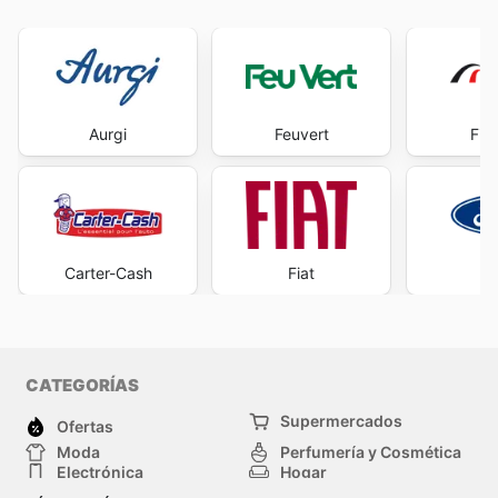
Aurgi
Feuvert
Fir
Carter-Cash
Fiat
F
CATEGORÍAS
Supermercados
Ofertas
Moda
Perfumería y Cosmética
Electrónica
Hogar
Deporte
Bricolaje y jardinería