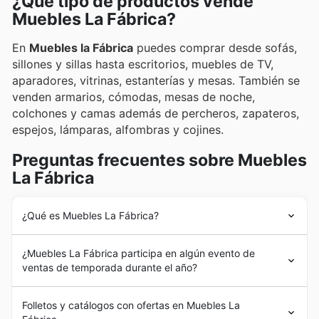
¿Qué tipo de productos vende
Muebles La Fábrica?
En
Muebles la Fábrica
puedes comprar desde sofás,
sillones y sillas hasta escritorios, muebles de TV,
aparadores, vitrinas, estanterías y mesas. También se
venden armarios, cómodas, mesas de noche,
colchones y camas además de percheros, zapateros,
espejos, lámparas, alfombras y cojines.
Preguntas frecuentes sobre Muebles
La Fábrica
¿Qué es Muebles La Fábrica?
Félix Estrada Saladich fue el hombre que dio origen a
¿Muebles La Fábrica participa en algún evento de
Muebles la Fábrica
en 1942. Este emprendedor que
ventas de temporada durante el año?
poseía experiencia en otros rubros abrió ese año la
firma FERSA, primer nombre de la marca. Su primer
¡Absolutamente! Muebles La Fábrica participa
local abrió en 1946 en el barrio de Poble-Sec pero en
Folletos y catálogos con ofertas en Muebles La
activamente en las
rebajas de temporada y ofertas
pocos años logró mudarse a la calle Rocafort.