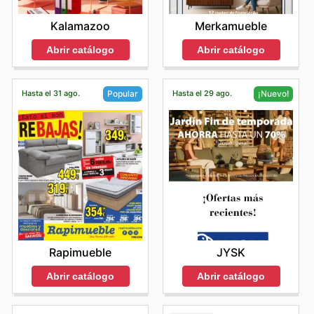
Kalamazoo
Merkamueble
Abrir catálogo
Abrir catálogo
Hasta el 31 ago.
Hasta el 29 ago.
Popular
¡Nuevo!
Rapimueble
JYSK
Abrir catálogo
Abrir catálogo