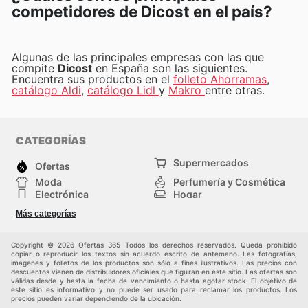
competidores de Dicost en el país?
Algunas de las principales empresas con las que
compite
Dicost
en España son las siguientes.
Encuentra sus productos en el
folleto Ahorramas
,
catálogo Aldi
,
catálogo Lidl
y
Makro
entre otras.
CATEGORÍAS
Supermercados
Ofertas
Moda
Perfumería y Cosmética
Electrónica
Hogar
Deporte
Bricolaje y jardinería
Más categorías
Juguetes y bebés
Otros
Auto y Moto
Mascotas
Copyright © 2026 Ofertas 365 Todos los derechos reservados. Queda prohibido
copiar o reproducir los textos sin acuerdo escrito de antemano. Las fotografías,
imágenes y folletos de los productos son sólo a fines ilustrativos. Las precios con
descuentos vienen de distribuidores oficiales que figuran en este sitio. Las ofertas son
válidas desde y hasta la fecha de vencimiento o hasta agotar stock. El objetivo de
este sitio es informativo y no puede ser usado para reclamar los productos. Los
precios pueden variar dependiendo de la ubicación.