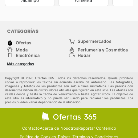
Alcampo
Alimerka
Co
CATEGORÍAS
Supermercados
Ofertas
Moda
Perfumería y Cosmética
Electrónica
Hogar
Deporte
Bricolaje y jardinería
Más categorías
Juguetes y bebés
Otros
Auto y Moto
Mascotas
Copyright © 2026 Ofertas 365 Todos los derechos reservados. Queda prohibido
copiar o reproducir los textos sin acuerdo escrito de antemano. Las fotografías,
imágenes y folletos de los productos son sólo a fines ilustrativos. Las precios con
descuentos vienen de distribuidores oficiales que figuran en este sitio. Las ofertas son
válidas desde y hasta la fecha de vencimiento o hasta agotar stock. El objetivo de
este sitio es informativo y no puede ser usado para reclamar los productos. Los
precios pueden variar dependiendo de la ubicación.
Contacto
Acerca de Nosotros
Reportar Contenido
Política de Cookies
Términos y Condiciones
Países