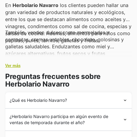
En
Herbolario Navarro
los clientes pueden hallar una
gran variedad de productos naturales y ecológicos,
entre los que se destacan alimentos como aceites y
vinagres, condimentos como sal de cocina, especias y
También, venden dulces como mermeladas y
salsas de cocina. Además, alimentos para niños como
compotas, cremas untables, chocolate, golosinas y
papillas, purés, tarritos, galletas y frutas.
galletas saludables. Endulzantes como miel y
azúcares alternativas, frutos secos y frutas
deshidratadas, tortitas, palitos y rosquilletas, semillas
Ver más
comestibles, entre otros. A su vez, venden infusiones
como té, cereales, legumbres y pastas, conservas y
Preguntas frecuentes sobre
vegetales, patés, sopas y caldos, entre otros. Por otra
Herbolario Navarro
parte, en
Herbolario Navarro
es posible encontrar
productos refrigerados, cosmética natural y
¿Qué es Herbolario Navarro?
ecológica, artículos para el hogar y más.
La historia de
Herbolario Navarro
se remonta a 1771
¿Herbolario Navarro participa en algún evento de
con la fundación de su primera tienda que nació como
ventas de temporada durante el año?
un pequeño herbolario lindero al Ayuntamiento de
Valencia. Por aquél entonces, la naturaleza estaba más
Sí, Herbolario Navarro participa activamente en
rebajas
a la alcance de la población, por lo que la