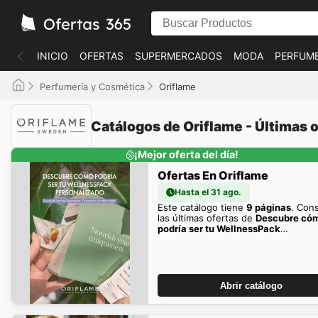
INICIO
OFERTAS
SUPERMERCADOS
MODA
PERFUME
Perfumería y Cosmética
Oriflame
Catálogos de Oriflame - Últimas 
¡Mejor oferta del día!
Ofertas En Oriflame
Hasta el 31 ago.
Este catálogo tiene
9 páginas
. Con
las últimas ofertas de
Descubre có
podría ser tu WellnessPack
personalizado
aquí
Abrir catálogo