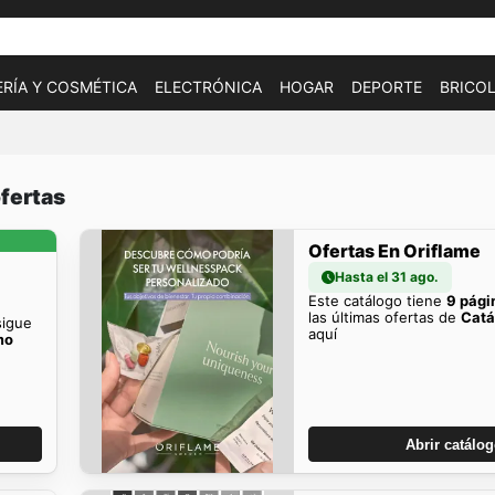
RÍA Y COSMÉTICA
ELECTRÓNICA
HOGAR
DEPORTE
BRICOL
ofertas
Ofertas En Oriflame
Hasta el 31 ago.
Este catálogo tiene
9 pági
las últimas ofertas de
Catá
sigue
aquí
mo
Abrir catálo