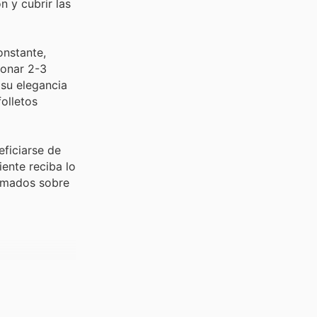
n y cubrir las
onstante,
ionar 2-3
 su elegancia
olletos
eficiarse de
ente reciba lo
ormados sobre