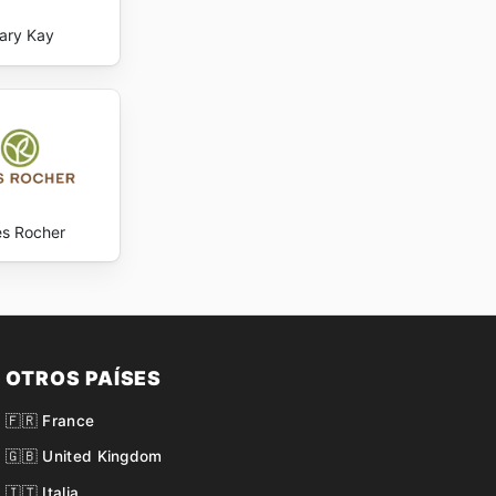
ary Kay
s Rocher
OTROS PAÍSES
🇫🇷 France
🇬🇧 United Kingdom
🇮🇹 Italia