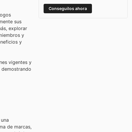
Conseguilos ahora
logos
emente sus
ás, explorar
 miembros y
neficios y
nes vigentes y
e, demostrando
 una
ama de marcas,