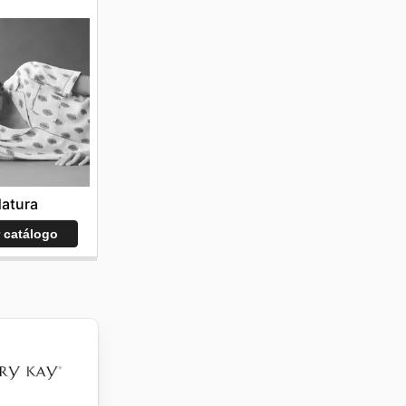
atura
r catálogo