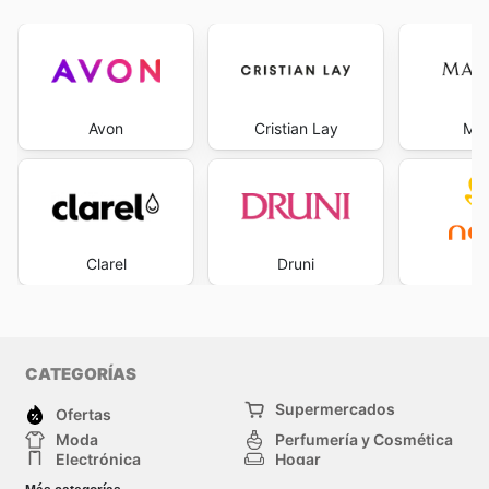
Avon
Cristian Lay
Mar
Clarel
Druni
Na
CATEGORÍAS
Supermercados
Ofertas
Moda
Perfumería y Cosmética
Electrónica
Hogar
Deporte
Bricolaje y jardinería