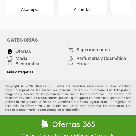
Alcampo
Alimerka
Co
CATEGORÍAS
Supermercados
Ofertas
Moda
Perfumería y Cosmética
Electrónica
Hogar
Deporte
Bricolaje y jardinería
Más categorías
Juguetes y bebés
Otros
Auto y Moto
Mascotas
Copyright © 2026 Ofertas 365 Todos los derechos reservados. Queda prohibido
copiar o reproducir los textos sin acuerdo escrito de antemano. Las fotografías,
imágenes y folletos de los productos son sólo a fines ilustrativos. Las precios con
descuentos vienen de distribuidores oficiales que figuran en este sitio. Las ofertas son
válidas desde y hasta la fecha de vencimiento o hasta agotar stock. El objetivo de
este sitio es informativo y no puede ser usado para reclamar los productos. Los
precios pueden variar dependiendo de la ubicación.
Contacto
Acerca de Nosotros
Reportar Contenido