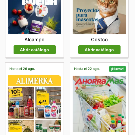
semana
. Suscríbete al Newsletter para recibir las
últimas ofertas Ecofamilia y aprovechar al máximo cada
compra.
Alcampo
Costco
Abrir catálogo
Abrir catálogo
Hasta el 26 ago.
Hasta el 22 ago.
¡Nuevo!