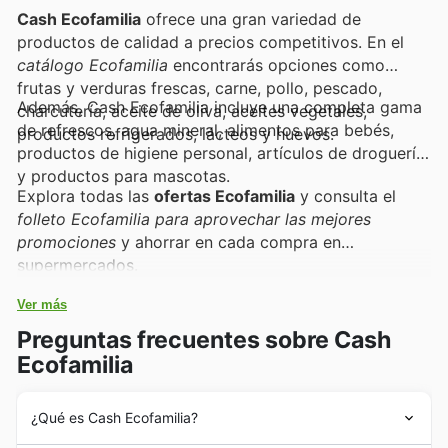
Cash Ecofamilia
ofrece una gran variedad de
productos de calidad a precios competitivos. En el
catálogo Ecofamilia
encontrarás opciones como
frutas y verduras frescas, carne, pollo, pescado,
Además, Cash Ecofamilia incluye una completa gama
charcutería, aceite de oliva, aceites vegetales,
de refrescos, agua mineral, alimentos para bebés,
productos refrigerados, lácteos y huevos.
productos de higiene personal, artículos de droguería
y productos para mascotas.
Explora todas las
ofertas Ecofamilia
y consulta el
folleto Ecofamilia para aprovechar las mejores
promociones
y ahorrar en cada compra en
supermercados.
Ver más
Preguntas frecuentes sobre Cash
Ecofamilia
¿Qué es Cash Ecofamilia?