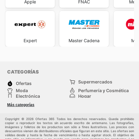
Apple
FNAC
Medi
Expert
Master Cadena
Mi 
CATEGORÍAS
Supermercados
Ofertas
Moda
Perfumería y Cosmética
Electrónica
Hogar
Deporte
Bricolaje y jardinería
Más categorías
Juguetes y bebés
Otros
Auto y Moto
Mascotas
Copyright © 2026 Ofertas 365 Todos los derechos reservados. Queda prohibido
copiar o reproducir los textos sin acuerdo escrito de antemano. Las fotografías,
imágenes y folletos de los productos son sólo a fines ilustrativos. Las precios con
descuentos vienen de distribuidores oficiales que figuran en este sitio. Las ofertas son
válidas desde y hasta la fecha de vencimiento o hasta agotar stock. El objetivo de
este sitio es informativo y no puede ser usado para reclamar los productos. Los