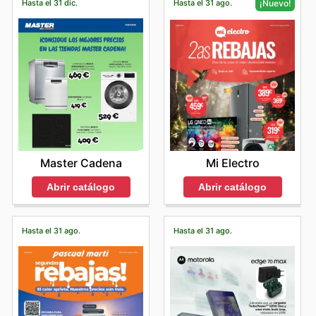
Hasta el 31 dic.
Hasta el 31 ago.
¡Nuevo!
San Juan
. Navegar por nuestra plataforma te permitirá
planificar mejor tus compras y aprovechar al máximo
todas las
ventajas
que Fagor ofrece a sus clientes en
tienda.
Master Cadena
Mi Electro
Abrir catálogo
Abrir catálogo
Hasta el 31 ago.
Hasta el 31 ago.