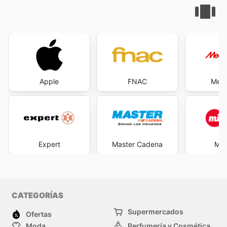
Apple
FNAC
Medi
Expert
Master Cadena
Mi 
CATEGORÍAS
Supermercados
Ofertas
Moda
Perfumería y Cosmética