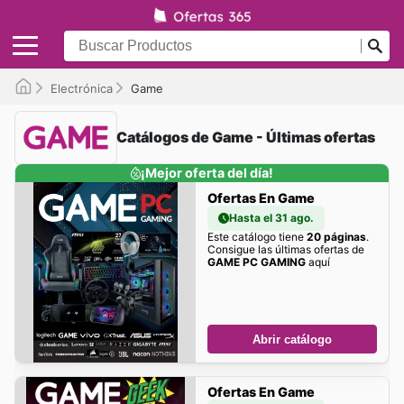
Electrónica
Game
Catálogos de Game - Últimas ofertas
¡Mejor oferta del día!
Ofertas En Game
Hasta el 31 ago.
Este catálogo tiene
20 páginas
.
Consigue las últimas ofertas de
GAME PC GAMING
aquí
Abrir catálogo
Ofertas En Game