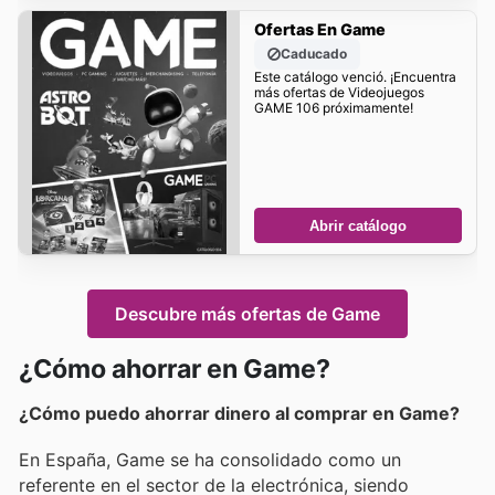
Ofertas En Game
Caducado
Este catálogo venció. ¡Encuentra
más ofertas de Videojuegos
GAME 106 próximamente!
Abrir catálogo
Descubre más ofertas de Game
¿Cómo ahorrar en Game?
¿Cómo puedo ahorrar dinero al comprar en Game?
En España, Game se ha consolidado como un
referente en el sector de la electrónica, siendo