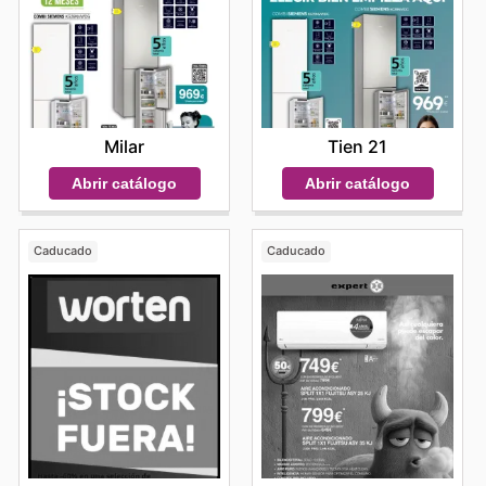
Milar
Tien 21
Abrir catálogo
Abrir catálogo
Caducado
Caducado