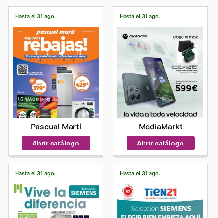
predilectas. Su plataforma online está diseñada para
que explorar las últimas novedades y las ofertas
Hasta el 31 ago.
Hasta el 31 ago.
temporales sea una tarea sencilla y gratificante.
Stay updated with Game's weekly ads and enjoy
exclusive offers from top brands.
Pascual Martí
MediaMarkt
Abrir catálogo
Abrir catálogo
Hasta el 31 ago.
Hasta el 31 ago.