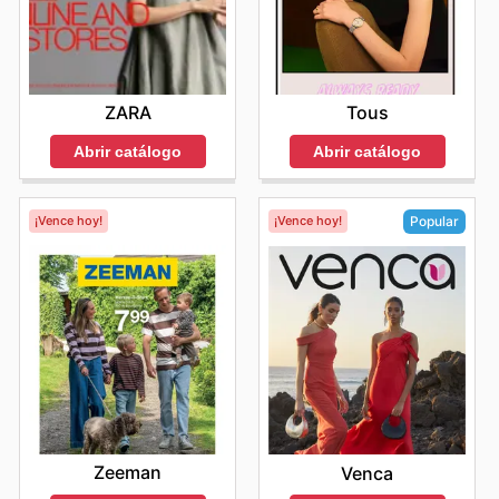
ZARA
Tous
Abrir catálogo
Abrir catálogo
¡Vence hoy!
¡Vence hoy!
Popular
Zeeman
Venca