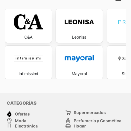
C&A
Leonisa
Pr
intimissimi
Mayoral
Stra
CATEGORÍAS
Supermercados
Ofertas
Moda
Perfumería y Cosmética
Electrónica
Hogar