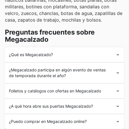
nauticos bailarinas, mocasines, botas planas, botas
militares, botines con plataforma, sandalias con
velcro, zuecos, chanclas, botas de agua, zapatillas de
casa, zapatos de trabajo, mochilas y bolsos.
Preguntas frecuentes sobre
Megacalzado
¿Qué es Megacalzado?
En 1997
Megacalzado
abrió su primera tienda en
¿Megacalzado participa en algún evento de ventas
Pamplona. Su concepto novedoso atrajo la atención de
de temporada durante el año?
sus clientes y en el 2004 comenzó a inaugurar
sucursales en nuevas ubicaciones.
Sí, Megacalzado participa activamente en todas las
Megacalzado
digitalizó sus tiendas en el 2015.
Folletos y catálogos con ofertas en Megacalzado
rebajas de temporada
y
ofertas especiales
a lo largo
En la actualidad
Megacalzado
es una de las principales
del año en España. Mantente al día con sus
catálogos
empresas de calzado en España.
Megacalzado
es una cadena española de
zapatería y
semanales
y
folletos de ofertas
en nuestra plataforma
¿A qué hora abre sus puertas Megacalzado?
accesorios
.
para no perderte ninguna oportunidad. Podrás
encontrar
descuentos
y
promociones
exclusivas
Megacalzado
abre sus puertas al público de lunes a
¿Puedo comprar en Megacalzado online?
durante eventos como las
Rebajas de Primavera
, las
sábado de 9 am a 9 pm. Sus tiendas no abren los días
Rebajas de Verano
, la campaña de
Vuelta al Cole
, las